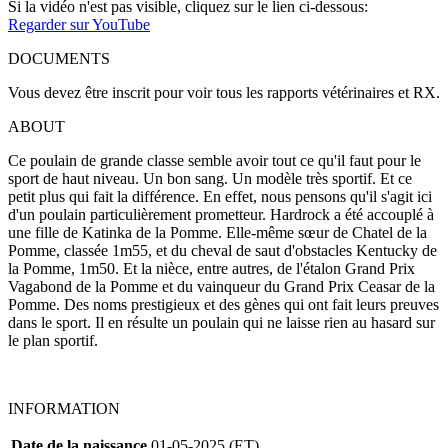
Si la vidéo n'est pas visible, cliquez sur le lien ci-dessous:
Regarder sur YouTube
DOCUMENTS
Vous devez être inscrit pour voir tous les rapports vétérinaires et RX.
ABOUT
Ce poulain de grande classe semble avoir tout ce qu'il faut pour le
sport de haut niveau. Un bon sang. Un modèle très sportif. Et ce
petit plus qui fait la différence. En effet, nous pensons qu'il s'agit ici
d'un poulain particulièrement prometteur. Hardrock a été accouplé à
une fille de Katinka de la Pomme. Elle-même sœur de Chatel de la
Pomme, classée 1m55, et du cheval de saut d'obstacles Kentucky de
la Pomme, 1m50. Et la nièce, entre autres, de l'étalon Grand Prix
Vagabond de la Pomme et du vainqueur du Grand Prix Ceasar de la
Pomme. Des noms prestigieux et des gènes qui ont fait leurs preuves
dans le sport. Il en résulte un poulain qui ne laisse rien au hasard sur
le plan sportif.
INFORMATION
Date de la naissance
01-05-2025 (ET)