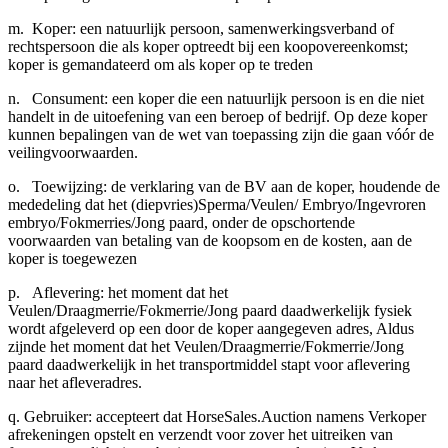
m. Koper: een natuurlijk persoon, samenwerkingsverband of
rechtspersoon die als koper optreedt bij een koopovereenkomst;
koper is gemandateerd om als koper op te treden
n. Consument: een koper die een natuurlijk persoon is en die niet
handelt in de uitoefening van een beroep of bedrijf. Op deze koper
kunnen bepalingen van de wet van toepassing zijn die gaan vóór de
veilingvoorwaarden.
o. Toewijzing: de verklaring van de BV aan de koper, houdende de
mededeling dat het (diepvries)Sperma/Veulen/ Embryo/Ingevroren
embryo/Fokmerries/Jong paard, onder de opschortende
voorwaarden van betaling van de koopsom en de kosten, aan de
koper is toegewezen
p. Aflevering: het moment dat het
Veulen/Draagmerrie/Fokmerrie/Jong paard daadwerkelijk fysiek
wordt afgeleverd op een door de koper aangegeven adres, Aldus
zijnde het moment dat het Veulen/Draagmerrie/Fokmerrie/Jong
paard daadwerkelijk in het transportmiddel stapt voor aflevering
naar het afleveradres.
q. Gebruiker: accepteert dat HorseSales.Auction namens Verkoper
afrekeningen opstelt en verzendt voor zover het uitreiken van