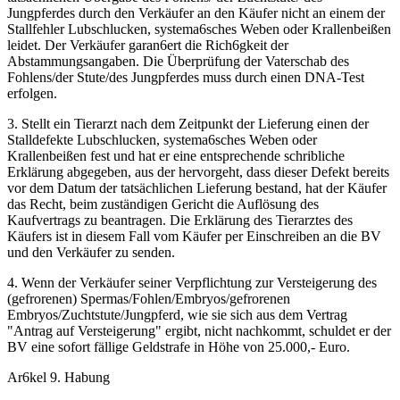
Jungpferdes durch den Verkäufer an den Käufer nicht an einem der
Stallfehler Lubschlucken, systema6sches Weben oder Krallenbeißen
leidet. Der Verkäufer garan6ert die Rich6gkeit der
Abstammungsangaben. Die Überprüfung der Vaterschab des
Fohlens/der Stute/des Jungpferdes muss durch einen DNA-Test
erfolgen.
3. Stellt ein Tierarzt nach dem Zeitpunkt der Lieferung einen der
Stalldefekte Lubschlucken, systema6sches Weben oder
Krallenbeißen fest und hat er eine entsprechende schribliche
Erklärung abgegeben, aus der hervorgeht, dass dieser Defekt bereits
vor dem Datum der tatsächlichen Lieferung bestand, hat der Käufer
das Recht, beim zuständigen Gericht die Auflösung des
Kaufvertrags zu beantragen. Die Erklärung des Tierarztes des
Käufers ist in diesem Fall vom Käufer per Einschreiben an die BV
und den Verkäufer zu senden.
4. Wenn der Verkäufer seiner Verpflichtung zur Versteigerung des
(gefrorenen) Spermas/Fohlen/Embryos/gefrorenen
Embryos/Zuchtstute/Jungpferd, wie sie sich aus dem Vertrag
"Antrag auf Versteigerung" ergibt, nicht nachkommt, schuldet er der
BV eine sofort fällige Geldstrafe in Höhe von 25.000,- Euro.
Ar6kel 9. Habung