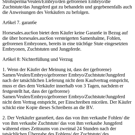
Strohsperma/Veulen/Embryo/den gefrorenen Embryo/die
Zuchtstute/das Jungpferd gut zu behandeln und gegebenenfalls auch
die Anweisungen des Verkäufers zu befolgen.
Ar6kel 7. garan6e
Horsesales.auc6on bietet dem Käufer keine Garan6e in Bezug auf
die über horsesales.auc6on versteigerten Samenhalme, Fohlen,
gefrorenen Embryonen, bereits in eine träch6ge Stute eingesetzten
Embryonen, Zuchtstuten und Jungpferde.
Ar6kel 8: Nichterfüllung und Verzug
1. Wenn der Käufer der Meinung ist, dass der (gefrorene)
Samen/Veulen/Embryo/gefrorener Embryo/Zuchtstute/Jungpferd
nach der tatsächlichen Lieferung nicht dem Kaufvertrag entspricht,
muss er dies dem Verkäufer innerhalb von 3 Tagen, nachdem er
festgestellt hat, dass der (gefrorene)
Samen/Veulen/Embryo/gefrorener Embryo/Zuchtstute/Jungpferd
nicht dem Vertrag entspricht, per Einschreiben miceilen. Der Käufer
schickt eine Kopie dieses Schreibens an die BV.
2. Der Verkäufer garan6ert, dass das von ihm verkaube Fohlen/ die
von ihm verkaube Zuchtstute/ das von ihm verkaube Jungpferd
während eines Zeitraums von zweimal 24 Stunden nach der
tatsächlichen Übergabe des Fohlens/ der Zuchtstute/ des