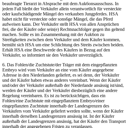
beaubragte Tierarzt in Absprache mit dem Auk6onsausschuss. In
jedem Fall bleibt der Verkäufer allein verantwortlich für versteckte
oder kaufschädigende Mängel des verkauben Jungpferdes. HSA
habet nicht für versteckte oder sons6ge Mängel, die das Pferd
aufweisen kann. Der Verkäufer stellt HSA von allen Ansprüchen
frei, die der Käufer oder sein(e) Rechtsnachfolger gegen ihn geltend
machen. Sollte es im Zusammenhang mit der Auk6on zu
Strei6gkeiten zwischen dem Verkäufer und dem Käufer kommen,
bemüht sich HSA um eine Schlichtung des Streits zwischen beiden.
Erhält HSA eine Beschwerde des Käufers in Bezug auf den
Verkäufer, so informiert sie den Verkäufer unverzüglich.
6. Das Fohlen/die Zuchtstute/der Träger mit dem eingepflanzten
Embryo wird vom Verkäufer an eine vom Käufer angegebene
Adresse in den Niederlanden geliefert, es sei denn, der Verkäufer
und der Käufer haben etwas anderes vereinbart. Wenn der Käufer
und/oder der Verkäufer außerhalb der Niederlande ansässig ist/sind,
werden der Käufer und der Verkäufer diesbezüglich eine andere
Regelung vereinbaren. Es ist zu berücksich6gen, dass ein
Fohlen/eine Zuchtstute mit eingepflanztem Embryo/einer
eingepflanzten Zuchtstute innerhalb der Landesgrenzen des
Verkäufers vom Verkäufer geliefert werden sollte, wenn der Käufer
innerhalb derselben Landesgrenzen ansässig ist. Ist der Käufer
außerhalb der Landesgrenzen ansässig, hat der Käufer den Transport
innerhalb der angegebenen Fristen zu veranlassen.