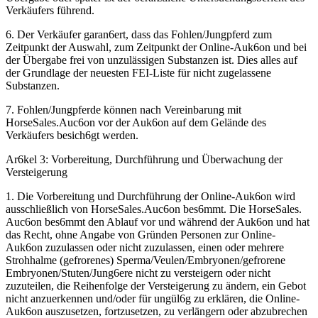
Verkäufers führend.
6. Der Verkäufer garan6ert, dass das Fohlen/Jungpferd zum
Zeitpunkt der Auswahl, zum Zeitpunkt der Online-Auk6on und bei
der Übergabe frei von unzulässigen Substanzen ist. Dies alles auf
der Grundlage der neuesten FEI-Liste für nicht zugelassene
Substanzen.
7. Fohlen/Jungpferde können nach Vereinbarung mit
HorseSales.Auc6on vor der Auk6on auf dem Gelände des
Verkäufers besich6gt werden.
Ar6kel 3: Vorbereitung, Durchführung und Überwachung der
Versteigerung
1. Die Vorbereitung und Durchführung der Online-Auk6on wird
ausschließlich von HorseSales.Auc6on bes6mmt. Die HorseSales.
Auc6on bes6mmt den Ablauf vor und während der Auk6on und hat
das Recht, ohne Angabe von Gründen Personen zur Online-
Auk6on zuzulassen oder nicht zuzulassen, einen oder mehrere
Strohhalme (gefrorenes) Sperma/Veulen/Embryonen/gefrorene
Embryonen/Stuten/Jung6ere nicht zu versteigern oder nicht
zuzuteilen, die Reihenfolge der Versteigerung zu ändern, ein Gebot
nicht anzuerkennen und/oder für ungül6g zu erklären, die Online-
Auk6on auszusetzen, fortzusetzen, zu verlängern oder abzubrechen