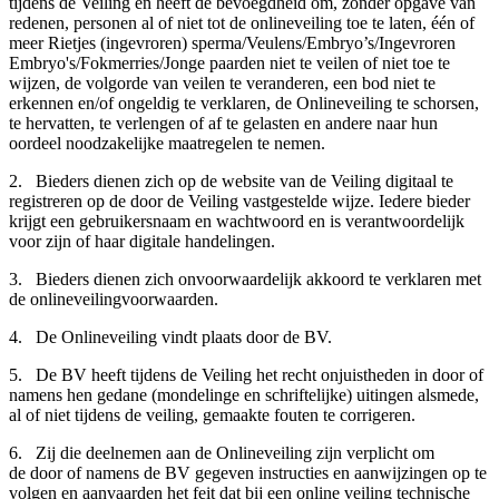
tijdens de Veiling en heeft de bevoegdheid om, zonder opgave van
redenen, personen al of niet tot de onlineveiling toe te laten, één of
meer Rietjes (ingevroren) sperma/Veulens/Embryo’s/Ingevroren
Embryo's/Fokmerries/Jonge paarden niet te veilen of niet toe te
wijzen, de volgorde van veilen te veranderen, een bod niet te
erkennen en/of ongeldig te verklaren, de Onlineveiling te schorsen,
te hervatten, te verlengen of af te gelasten en andere naar hun
oordeel noodzakelijke maatregelen te nemen.
2. Bieders dienen zich op de website van de Veiling digitaal te
registreren op de door de Veiling vastgestelde wijze. Iedere bieder
krijgt een gebruikersnaam en wachtwoord en is verantwoordelijk
voor zijn of haar digitale handelingen.
3. Bieders dienen zich onvoorwaardelijk akkoord te verklaren met
de onlineveilingvoorwaarden.
4. De Onlineveiling vindt plaats door de BV.
5. De BV heeft tijdens de Veiling het recht onjuistheden in door of
namens hen gedane (mondelinge en schriftelijke) uitingen alsmede,
al of niet tijdens de veiling, gemaakte fouten te corrigeren.
6. Zij die deelnemen aan de Onlineveiling zijn verplicht om
de door of namens de BV gegeven instructies en aanwijzingen op te
volgen en aanvaarden het feit dat bij een online veiling technische