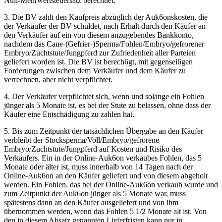
Null-Mehrwertsteuersatz berechnet.
3. Die BV zahlt den Kaufpreis abzüglich der Auk6onskosten, die
der Verkäufer der BV schuldet, nach Erhalt durch den Käufer an
den Verkäufer auf ein von diesem anzugebendes Bankkonto,
nachdem das Cane-(Gefrier-)Sperma/Fohlen/Embryo/gefrorener
Embryo/Zuchtstute/Jungpferd zur Zufriedenheit aller Parteien
geliefert worden ist. Die BV ist berech6gt, mit gegensei6gen
Forderungen zwischen dem Verkäufer und dem Käufer zu
verrechnen, aber nicht verpflichtet.
4. Der Verkäufer verpflichtet sich, wenn und solange ein Fohlen
jünger als 5 Monate ist, es bei der Stute zu belassen, ohne dass der
Käufer eine Entschädigung zu zahlen hat.
5. Bis zum Zeitpunkt der tatsächlichen Übergabe an den Käufer
verbleibt der Stocksperma/Voll/Embryo/gefrorene
Embryo/Zuchtstute/Jungpferd auf Kosten und Risiko des
Verkäufers. Ein in der Online-Auk6on verkaubes Fohlen, das 5
Monate oder älter ist, muss innerhalb von 14 Tagen nach der
Online-Auk6on an den Käufer geliefert und von diesem abgeholt
werden. Ein Fohlen, das bei der Online-Auk6on verkaub wurde und
zum Zeitpunkt der Auk6on jünger als 5 Monate war, muss
spätestens dann an den Käufer ausgeliefert und von ihm
übernommen werden, wenn das Fohlen 5 1/2 Monate alt ist. Von
den in diesem Absatz genannten Lieferfristen kann nur in