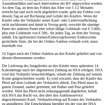
Ausnahmefällen und nach Interven6on der BV abgewichen werden.
An dem Tag, an dem das Fohlen das Alter von 5 1/2 Monaten
erreicht hat und noch nicht abgeliefert wurde, geht das Fohlen von
diesem Tag an auf Rechnung und Gefahr des Käufers. Wenn der
Käufer oder der Verkäufer seiner Kauf- oder Lieferverpflichtung
nicht nachkommt und damit in Verzug gerät, verwirkt die säumige
Partei der anderen Partei eine sofort fällige Geldstrafe von € 5.000,-
plus eine Geldstrafe von € 500,- für jeden Tag, an dem der Verzug
anhält. Ein (gefrorener) Samen/Embryo/gefrorener Embryo/eine
gezüchtete Stute, die bei der Online-Auk6on verkaub wird, muss
innerhalb von
14 Tagen nach der Online-Auk6on an den Käufer geliefert und von
diesem übernommen werden.
Die Lieferung des Jungpferdes an den Käufer muss spätestens 14
Kalendertage nach der allgemeinen Zahlung an HSA erfolgen. HSA
wird den Verkäufer benachrich6gen, sobald die Zahlung auf seinem
Konto gutgeschrieben wurde. Es wird erwartet, dass der Käufer das
Pferd auf dem Gelände des Verkäufers abholt. Das Pferd muss in
gutem Zustand, sauber getrimmt, mit Halber und Pass geliefert
werden. Wird das Pferd nicht ordnungsgemäß abgeliefert, behält
sich HSA das Recht vor, den über den Auk6onsservice
abgeschlossenen Kauf- /Verkaufsvertrag auf Kosten des Verkäufers
zu annullieren. Die Entscheidung hierüber tris der von der HSA