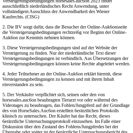
Versteigerungsbedingungen horsesales.auc6on 2023 findet
ausschließlich niederländisches Recht Anwendung, unter
vollständigem Ausschluss der Anwendbarkeit des Wiener
Kaufrechts. (CISG)
2. Die BV sorgt dafür, dass die Besucher der Online-Auk6onsseite
die Versteigerungsbedingungen rechtzei6g vor Beginn der Online-
Auk6on zur Kenntnis nehmen können.
3. Diese Versteigerungsbedingungen sind auf der Website der
Versteigerung zu finden. Nur der niederländische Text dieser
Versteigerungsbedingungen ist verbindlich. Aus Übersetzungen der
Versteigerungsbedingungen können keine Rechte abgeleitet werden.
4. Jeder Teilnehmer an der Online-Auk6on erklärt hiermit, diese
Versteigerungsbedingungen zu kennen und mit ihrem Inhalt
einverstanden zu sein.
5. Der Verkäufer verpflichtet sich, seinen oder den von
horsesales.auc6on beaubragten Tierarzt vor oder während des
Videotages zu beaubragen, das Fohlen/Jungpferd auf der Grundlage
des von HorseSales.Auc6on erstellten 6erärztlichen Protokolls
klinisch zu untersuchen. Der Käufer hat das Recht, dieses
6erärztliche Untersuchungsprotokoll einzusehen. Im Falle einer
Diskussion über den Zustand des Fohlens/Jungpferdes bei der
Übergabe oder später ist der 6erärztliche Untersuchungsbericht des