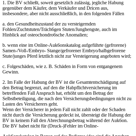
1. Die BV schließt, soweit gesetzlich zulässig, jegliche Habung
gegenüber dem Käufer, dem Verkäufer und Dricen aus,
insbesondere, aber nicht ausschließlich, in den folgenden Fällen
a. den Gesundheitszustand der zu versteigernden
Fohlen/Zuchtstuten/Träch6gen Stuten/Junghengste, auch im
Hinblick auf osteochondro6sche Anomalien;
b. wenn eine im Online-Auk6onskatalog aufgeführte (gefrorene)
Samen-/Voll-/Embryo- Stange/gefrorener Embryo/halbgefrorene
Stute/junges Pferd letztlich nicht zur Versteigerung angeboten wird;
c. Folgeschäden, wie z. B. Schäden in Form von entgangenem
Gewinn.
2. Im Falle der Habung der BV ist die Gesamtentschädigung auf
den Betrag begrenzt, auf den die Habpflichtversicherung im
betreffenden Fall Anspruch hat, erhöht um den Betrag der
Selbstbeteiligung, die nach den Versicherungsbedingungen nicht zu
Lasten des Versicherers geht.
Wenn der Versicherer in jedem Fall nicht zahlt oder der Schaden
nicht durch die Versicherung gedeckt ist, übersteigt die Habung der
BV in keinem Fall den Abrechnungsbetrag während der Auk6on.
Die BV habet nicht für (Druck-)Fehler im Online-