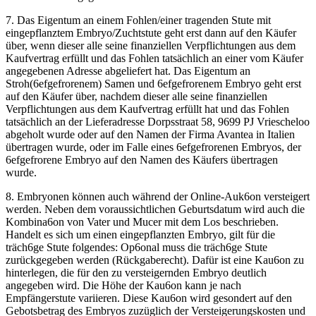
7. Das Eigentum an einem Fohlen/einer tragenden Stute mit
eingepflanztem Embryo/Zuchtstute geht erst dann auf den Käufer
über, wenn dieser alle seine finanziellen Verpflichtungen aus dem
Kaufvertrag erfüllt und das Fohlen tatsächlich an einer vom Käufer
angegebenen Adresse abgeliefert hat. Das Eigentum an
Stroh(6efgefrorenem) Samen und 6efgefrorenem Embryo geht erst
auf den Käufer über, nachdem dieser alle seine finanziellen
Verpflichtungen aus dem Kaufvertrag erfüllt hat und das Fohlen
tatsächlich an der Lieferadresse Dorpsstraat 58, 9699 PJ Vriescheloo
abgeholt wurde oder auf den Namen der Firma Avantea in Italien
übertragen wurde, oder im Falle eines 6efgefrorenen Embryos, der
6efgefrorene Embryo auf den Namen des Käufers übertragen
wurde.
8. Embryonen können auch während der Online-Auk6on versteigert
werden. Neben dem voraussichtlichen Geburtsdatum wird auch die
Kombina6on von Vater und Mucer mit dem Los beschrieben.
Handelt es sich um einen eingepflanzten Embryo, gilt für die
träch6ge Stute folgendes: Op6onal muss die träch6ge Stute
zurückgegeben werden (Rückgaberecht). Dafür ist eine Kau6on zu
hinterlegen, die für den zu versteigernden Embryo deutlich
angegeben wird. Die Höhe der Kau6on kann je nach
Empfängerstute variieren. Diese Kau6on wird gesondert auf den
Gebotsbetrag des Embryos zuzüglich der Versteigerungskosten und