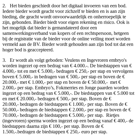
2. Het bieden geschiedt door het digitaal invoeren van een bod.
Iedere bieder wordt geacht voor zichzelf te bieden en is aan zijn
bieding, die geacht wordt onvoorwaardelijk en onherroepelijk te
zijn, gebonden. Bieder biedt voor eigen rekening en risico. Ook is
het mogelijk dat bieder is gemandateerd door een
samenwerkingsverband van kopers of een rechtspersoon, hetgeen
bij de registratie van de bieder voor de online veiling moet worden
vermeld aan de BV. Bieder wordt gehouden aan zijn bod tot dat een
hoger bod is geaccepteerd.
3. Er wordt als volgt geboden: Veulens en Ingevroren embryo's
worden ingezet op een bedrag van € 4.000.-. De biedstappen van €
4.000,- tot en met € 5.000,- bedragen € 250,- per stap en vervolgens
boven € 5.000,- in bedragen van € 500,- per stap en boven de €
20.000,- met € 1.000,- per stap en boven de € 50.000,- met €
2.000,- per stap. Embryo’s, Fokmerries en Jonge paarden worden
ingezet op een bedrag van € 5.000,-. De biedstappen van € 5.000 tot
en met € 20.000,- bedragen € 500,- per stap. Boven de €
20.000,- bedragen de biedstappen € 1.000,- per stap. Boven de €
50.000,- bedragen de biedstappen € 2.000,- per stap en boven de €
70.000,- bedragen de biedstappen € 5.000,- per stap. Rietjes
(ingevroren) sperma worden ingezet op een bedrag vanaf € 400,- de
biedstappen daarna zijn € 100,- per stap. Boven de €
1.500,-.bedragen de biedstappen € 250,- euro per stap.