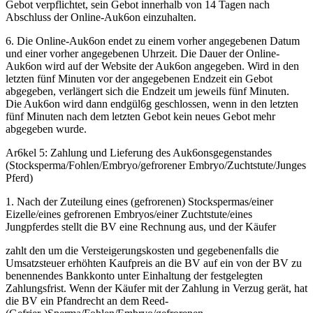
Gebot verpflichtet, sein Gebot innerhalb von 14 Tagen nach
Abschluss der Online-Auk6on einzuhalten.
6. Die Online-Auk6on endet zu einem vorher angegebenen Datum
und einer vorher angegebenen Uhrzeit. Die Dauer der Online-
Auk6on wird auf der Website der Auk6on angegeben. Wird in den
letzten fünf Minuten vor der angegebenen Endzeit ein Gebot
abgegeben, verlängert sich die Endzeit um jeweils fünf Minuten.
Die Auk6on wird dann endgül6g geschlossen, wenn in den letzten
fünf Minuten nach dem letzten Gebot kein neues Gebot mehr
abgegeben wurde.
Ar6kel 5: Zahlung und Lieferung des Auk6onsgegenstandes
(Stocksperma/Fohlen/Embryo/gefrorener Embryo/Zuchtstute/Junges
Pferd)
1. Nach der Zuteilung eines (gefrorenen) Stockspermas/einer
Eizelle/eines gefrorenen Embryos/einer Zuchtstute/eines
Jungpferdes stellt die BV eine Rechnung aus, und der Käufer
zahlt den um die Versteigerungskosten und gegebenenfalls die
Umsatzsteuer erhöhten Kaufpreis an die BV auf ein von der BV zu
benennendes Bankkonto unter Einhaltung der festgelegten
Zahlungsfrist. Wenn der Käufer mit der Zahlung in Verzug gerät, hat
die BV ein Pfandrecht an dem Reed-