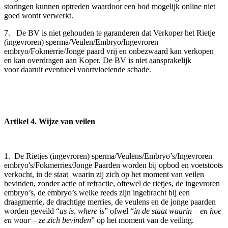
storingen kunnen optreden waardoor een bod mogelijk online niet
goed wordt verwerkt.
7. De BV is niet gehouden te garanderen dat Verkoper het Rietje
(ingevroren) sperma/Veulen/Embryo/Ingevroren
embryo/Fokmerrie/Jonge paard vrij en onbezwaard kan verkopen
en kan overdragen aan Koper. De BV is niet aansprakelijk
voor daaruit eventueel voortvloeiende schade.
Artikel 4. Wijze van veilen
1. De Rietjes (ingevroren) sperma/Veulens/Embryo’s/Ingevroren
embryo's/Fokmerries/Jonge Paarden worden bij opbod en voetstoots
verkocht, in de staat waarin zij zich op het moment van veilen
bevinden, zonder actie of refractie, oftewel de rietjes, de ingevroren
embryo’s, de embryo’s welke reeds zijn ingebracht bij een
draagmerrie, de drachtige merries, de veulens en de jonge paarden
worden geveild “
as is, where is
” ofwel “
in de staat waarin – en hoe
en waar – ze zich bevinden
” op het moment van de veiling.