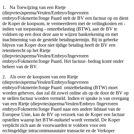
1. Na Toewijzing van een Rietje
(diepvries)sperma/Veulen/Embryo/Ingevroren
embryo/Fokmerrie/Jonge Paard stelt de BV een factuur op en dient
de Koper de koopsom, te vermeerderen met de veilingkosten en -
indien van toepassing - omzetbelasting (BTW), aan de BV te
voldoen op een door deze aan te wijzen bankrekening en met
inachtneming van de gestelde betalingstermijn. Bij in gebreke
blijven van Koper door niet tijdige betaling heeft de BV een
retentierecht op het Rietje
(diepvries)sperma/Veulen/Embryo/Ingevroren
embryo/Fokmerrie/Jonge Paard. Het factuur- bedrag komt onder
beheer van de BV.
2. Als over de koopsom van een Rietje
(diepvries)sperma/Veulen/Embryo/Ingevroren
embryo/Fokmerrie/Jonge Paard omzetbelasting (BTW) moet
worden geheven, dan zal dit zowel online als op de door de BV op
te stellen factuur worden vermeld. Indien er sprake is van overgang
van een Rietje (diepvries)sperma/Veulen/Embryo /Ingevroren
embryo/Fokmerrie/Jonge Paard naar een andere lidstaat van de
Europese Unie, kan de BV op verzoek van de Koper een factuur
opstellen waarop het BTW-nultarief wordt vermeld. De Koper
verplicht zich aan de voorwaarden te voldoen voor een
rechtsgeldige intracommunautaire transactie en de Verkoper