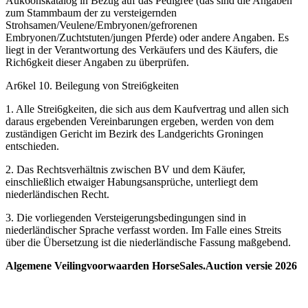
Auk6onskatalog in Bezug auf das Pedigree (das sind die Angaben
zum Stammbaum der zu versteigernden
Strohsamen/Veulene/Embryonen/gefrorenen
Embryonen/Zuchtstuten/jungen Pferde) oder andere Angaben. Es
liegt in der Verantwortung des Verkäufers und des Käufers, die
Rich6gkeit dieser Angaben zu überprüfen.
Ar6kel 10. Beilegung von Strei6gkeiten
1. Alle Strei6gkeiten, die sich aus dem Kaufvertrag und allen sich
daraus ergebenden Vereinbarungen ergeben, werden von dem
zuständigen Gericht im Bezirk des Landgerichts Groningen
entschieden.
2. Das Rechtsverhältnis zwischen BV und dem Käufer,
einschließlich etwaiger Habungsansprüche, unterliegt dem
niederländischen Recht.
3. Die vorliegenden Versteigerungsbedingungen sind in
niederländischer Sprache verfasst worden. Im Falle eines Streits
über die Übersetzung ist die niederländische Fassung maßgebend.
Algemene Veilingvoorwaarden HorseSales.Auction versie 2026