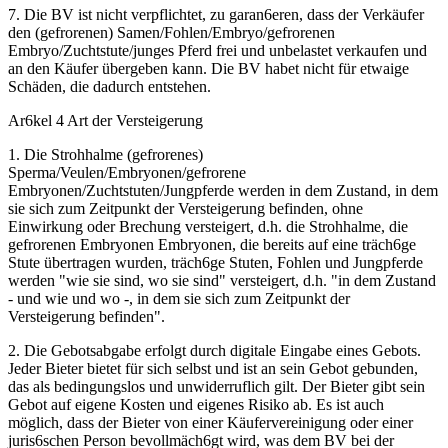
7. Die BV ist nicht verpflichtet, zu garan6eren, dass der Verkäufer
den (gefrorenen) Samen/Fohlen/Embryo/gefrorenen
Embryo/Zuchtstute/junges Pferd frei und unbelastet verkaufen und
an den Käufer übergeben kann. Die BV habet nicht für etwaige
Schäden, die dadurch entstehen.
Ar6kel 4 Art der Versteigerung
1. Die Strohhalme (gefrorenes)
Sperma/Veulen/Embryonen/gefrorene
Embryonen/Zuchtstuten/Jungpferde werden in dem Zustand, in dem
sie sich zum Zeitpunkt der Versteigerung befinden, ohne
Einwirkung oder Brechung versteigert, d.h. die Strohhalme, die
gefrorenen Embryonen Embryonen, die bereits auf eine träch6ge
Stute übertragen wurden, träch6ge Stuten, Fohlen und Jungpferde
werden "wie sie sind, wo sie sind" versteigert, d.h. "in dem Zustand
- und wie und wo -, in dem sie sich zum Zeitpunkt der
Versteigerung befinden".
2. Die Gebotsabgabe erfolgt durch digitale Eingabe eines Gebots.
Jeder Bieter bietet für sich selbst und ist an sein Gebot gebunden,
das als bedingungslos und unwiderruflich gilt. Der Bieter gibt sein
Gebot auf eigene Kosten und eigenes Risiko ab. Es ist auch
möglich, dass der Bieter von einer Käufervereinigung oder einer
juris6schen Person bevollmäch6gt wird, was dem BV bei der