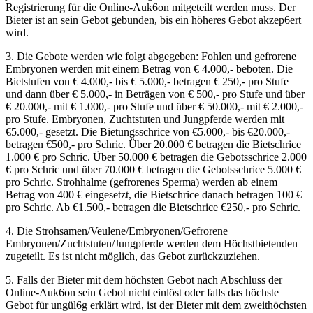
Registrierung für die Online-Auk6on mitgeteilt werden muss. Der
Bieter ist an sein Gebot gebunden, bis ein höheres Gebot akzep6ert
wird.
3. Die Gebote werden wie folgt abgegeben: Fohlen und gefrorene
Embryonen werden mit einem Betrag von € 4.000,- beboten. Die
Bietstufen von € 4.000,- bis € 5.000,- betragen € 250,- pro Stufe
und dann über € 5.000,- in Beträgen von € 500,- pro Stufe und über
€ 20.000,- mit € 1.000,- pro Stufe und über € 50.000,- mit € 2.000,-
pro Stufe. Embryonen, Zuchtstuten und Jungpferde werden mit
€5.000,- gesetzt. Die Bietungsschrice von €5.000,- bis €20.000,-
betragen €500,- pro Schric. Über 20.000 € betragen die Bietschrice
1.000 € pro Schric. Über 50.000 € betragen die Gebotsschrice 2.000
€ pro Schric und über 70.000 € betragen die Gebotsschrice 5.000 €
pro Schric. Strohhalme (gefrorenes Sperma) werden ab einem
Betrag von 400 € eingesetzt, die Bietschrice danach betragen 100 €
pro Schric. Ab €1.500,- betragen die Bietschrice €250,- pro Schric.
4. Die Strohsamen/Veulene/Embryonen/Gefrorene
Embryonen/Zuchtstuten/Jungpferde werden dem Höchstbietenden
zugeteilt. Es ist nicht möglich, das Gebot zurückzuziehen.
5. Falls der Bieter mit dem höchsten Gebot nach Abschluss der
Online-Auk6on sein Gebot nicht einlöst oder falls das höchste
Gebot für ungül6g erklärt wird, ist der Bieter mit dem zweithöchsten