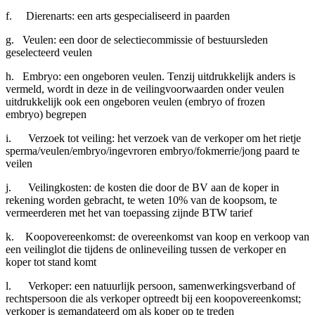
f. Dierenarts: een arts gespecialiseerd in paarden
g. Veulen: een door de selectiecommissie of bestuursleden
geselecteerd veulen
h. Embryo: een ongeboren veulen. Tenzij uitdrukkelijk anders is
vermeld, wordt in deze in de veilingvoorwaarden onder veulen
uitdrukkelijk ook een ongeboren veulen (embryo of frozen
embryo) begrepen
i. Verzoek tot veiling: het verzoek van de verkoper om het rietje
sperma/veulen/embryo/ingevroren embryo/fokmerrie/jong paard te
veilen
j. Veilingkosten: de kosten die door de BV aan de koper in
rekening worden gebracht, te weten 10% van de koopsom, te
vermeerderen met het van toepassing zijnde BTW tarief
k. Koopovereenkomst: de overeenkomst van koop en verkoop van
een veilinglot die tijdens de onlineveiling tussen de verkoper en
koper tot stand komt
l. Verkoper: een natuurlijk persoon, samenwerkingsverband of
rechtspersoon die als verkoper optreedt bij een koopovereenkomst;
verkoper is gemandateerd om als koper op te treden