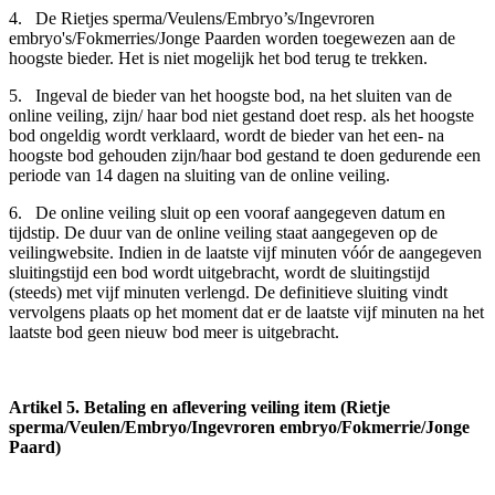
4. De Rietjes sperma/Veulens/Embryo’s/Ingevroren
embryo's/Fokmerries/Jonge Paarden worden toegewezen aan de
hoogste bieder. Het is niet mogelijk het bod terug te trekken.
5. Ingeval de bieder van het hoogste bod, na het sluiten van de
online veiling, zijn/ haar bod niet gestand doet resp. als het hoogste
bod ongeldig wordt verklaard, wordt de bieder van het een- na
hoogste bod gehouden zijn/haar bod gestand te doen gedurende een
periode van 14 dagen na sluiting van de online veiling.
6. De online veiling sluit op een vooraf aangegeven datum en
tijdstip. De duur van de online veiling staat aangegeven op de
veilingwebsite. Indien in de laatste vijf minuten vóór de aangegeven
sluitingstijd een bod wordt uitgebracht, wordt de sluitingstijd
(steeds) met vijf minuten verlengd. De definitieve sluiting vindt
vervolgens plaats op het moment dat er de laatste vijf minuten na het
laatste bod geen nieuw bod meer is uitgebracht.
Artikel 5. Betaling en aflevering veiling item (Rietje
sperma/Veulen/Embryo/Ingevroren embryo/Fokmerrie/Jonge
Paard)