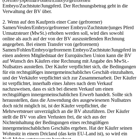
(Gefrier-)Sperma/Fohlen/Embryo/gefrorenen
Embryo/Zuchtstute/Jungpferd. Der Rechnungsbetrag geht in die
Verwaltung der BV über.
2. Wenn auf den Kaufpreis einer Cane (gefrorener)
Samen/Veulen/Embryo/gefrorener Embryo/Zuchtstute/junges Pferd
Umsatzsteuer (MwSt.) erhoben werden soll, wird dies sowohl
online als auch auf der von der BV auszustellenden Rechnung
angegeben. Bei einem Transfer von (gefrorenem)
Samen/Fohlen/Embryo/gefrorenem Embryo/Zuchtstute/Jungpferd in
einen anderen Mitgliedstaat der Europäischen Union kann die BV
auf Wunsch des Käufers eine Rechnung mit Angabe des MwSt.-
Nullsatzes ausstellen. Der Käufer verpflichtet sich, die Bedingungen
für ein rechtsgül6ges innergemeinschabliches Geschäb einzuhalten,
und der Verkäufer verpflichtet sich zur Zusammenarbeit. Der Käufer
ist verpflichtet, innerhalb eines Jahres nach dem Verkauf
nachzuweisen, dass es sich bei diesem Verkauf um einen
rechtsgül6gen innergemeinschablichen Erwerb handelt. Sollte sich
herausstellen, dass die Anwendung des ausgewiesenen Nullsatzes
doch nicht möglich ist, ist der Käufer verpflichtet, die
Mehrwertsteuer unverzüglich an die BV abzuführen. Der Käufer
stellt die BV von allen Verlusten frei, die sich aus der
Nichteinhaltung der Bedingungen eines rechtsgül6gen
innergemeinschablichen Geschäbs ergeben. Hat der Käufer seinen
Wohnsitz in einem Dricland (das kein EU-Land ist), so wird ein