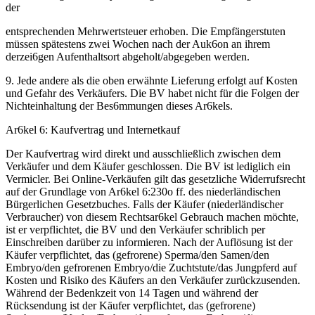
der
entsprechenden Mehrwertsteuer erhoben. Die Empfängerstuten
müssen spätestens zwei Wochen nach der Auk6on an ihrem
derzei6gen Aufenthaltsort abgeholt/abgegeben werden.
9. Jede andere als die oben erwähnte Lieferung erfolgt auf Kosten
und Gefahr des Verkäufers. Die BV habet nicht für die Folgen der
Nichteinhaltung der Bes6mmungen dieses Ar6kels.
Ar6kel 6: Kaufvertrag und Internetkauf
Der Kaufvertrag wird direkt und ausschließlich zwischen dem
Verkäufer und dem Käufer geschlossen. Die BV ist lediglich ein
Vermicler. Bei Online-Verkäufen gilt das gesetzliche Widerrufsrecht
auf der Grundlage von Ar6kel 6:230o ff. des niederländischen
Bürgerlichen Gesetzbuches. Falls der Käufer (niederländischer
Verbraucher) von diesem Rechtsar6kel Gebrauch machen möchte,
ist er verpflichtet, die BV und den Verkäufer schriblich per
Einschreiben darüber zu informieren. Nach der Auflösung ist der
Käufer verpflichtet, das (gefrorene) Sperma/den Samen/den
Embryo/den gefrorenen Embryo/die Zuchtstute/das Jungpferd auf
Kosten und Risiko des Käufers an den Verkäufer zurückzusenden.
Während der Bedenkzeit von 14 Tagen und während der
Rücksendung ist der Käufer verpflichtet, das (gefrorene)